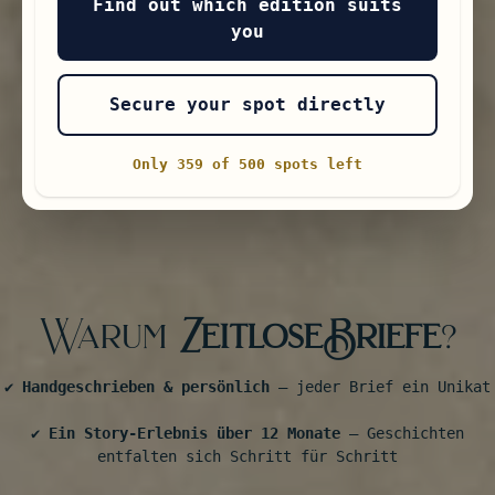
Find out which edition suits
you
Secure your spot directly
Only 359 of 500 spots left
Warum
ZeitloseBriefe
?
✔️
Handgeschrieben & persönlich
– jeder Brief ein Unikat
✔️
Ein Story-Erlebnis über 12 Monate
– Geschichten
entfalten sich Schritt für Schritt